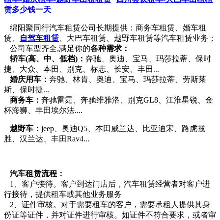
赁多少钱一天
绵阳聚同行汽车租赁公司长期提供：商务车租赁、婚车租
赁、
自驾车租赁
、大巴车租赁、越野车租赁等汽车租赁业务；
公司车型齐全,满足你的
各种需求：
轿车(高、中、低档)：
奔驰、奥迪、宝马、玛莎拉蒂、保时
捷、大众、本田、别克、标志、长安、丰田...
婚庆用车：
奔驰、林肯、奥迪、宝马、玛莎拉蒂、劳斯莱
斯、保时捷...
商务车：
奔驰雷霆、奔驰维雅洛、别克GL8、江淮星锐、金
杯海狮、丰田埃尔法....
越野车：
jeep、奥迪Q5、本田威兰达、比亚迪宋、路虎揽
胜、汉兰达、丰田Rav4...
汽车租赁流程：
1、客户接待。客户到达门店后，汽车租赁经营者对客户进
行接待，提供租车或其他业务服务
2、证件审核。对于需要租车的客户，需要承租人提供其身
份证等证件，并对证件进行审核。如证件不符合要求，或者审