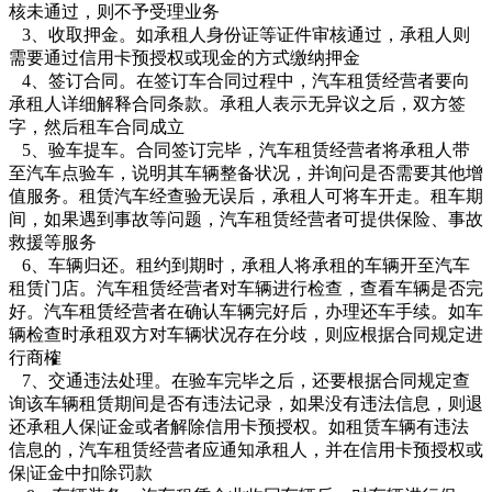
核未通过，则不予受理业务
3、收取押金。如承租人身份证等证件审核通过，承租人则
需要通过信用卡预授权或现金的方式缴纳押金
4、签订合同。在签订车合同过程中，汽车租赁经营者要向
承租人详细解释合同条款。承租人表示无异议之后，双方签
字，然后租车合同成立
5、验车提车。合同签订完毕，汽车租赁经营者将承租人带
至汽车点验车，说明其车辆整备状况，并询问是否需要其他增
值服务。租赁汽车经查验无误后，承租人可将车开走。租车期
间，如果遇到事故等问题，汽车租赁经营者可提供保险、事故
救援等服务
6、车辆归还。租约到期时，承租人将承租的车辆开至汽车
租赁门店。汽车租赁经营者对车辆进行检查，查看车辆是否完
好。汽车租赁经营者在确认车辆完好后，办理还车手续。如车
辆检查时承租双方对车辆状况存在分歧，则应根据合同规定进
行商榷
7、交通违法处理。在验车完毕之后，还要根据合同规定查
询该车辆租赁期间是否有违法记录，如果没有违法信息，则退
还承租人保|证金或者解除信用卡预授权。如租赁车辆有违法
信息的，汽车租赁经营者应通知承租人，并在信用卡预授权或
保|证金中扣除罚款